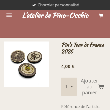
Chocolat personnalisé
Passer
au
L'atelier de Pino-Occhio
contenu
principal
Pin's Tour de France
2026
4,00 €
Ajouter
au
panier
Référence de l'article: