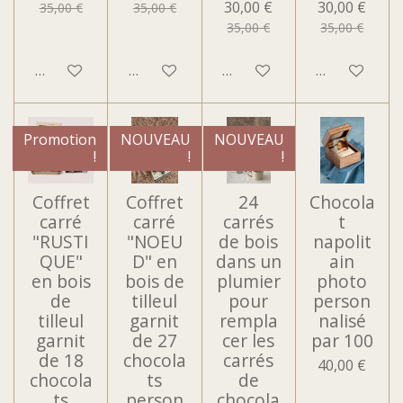
30,00 €
30,00 €
35,00 €
35,00 €
35,00 €
35,00 €
Voir les détails
Voir les détails
Voir les détails
Voir les détai
Promotion
NOUVEAU
NOUVEAU
!
!
!
Coffret
Coffret
24
Chocola
carré
carré
carrés
t
"RUSTI
"NOEU
de bois
napolit
QUE"
D" en
dans un
ain
en bois
bois de
plumier
photo
de
tilleul
pour
person
tilleul
garnit
rempla
nalisé
garnit
de 27
cer les
par 100
de 18
chocola
carrés
40,00 €
chocola
ts
de
ts
person
chocola