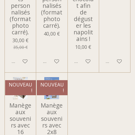
person
nalisés
t afin
nalisés
(format
de
(format
photo
dégust
photo
carré).
er les
carré).
napolit
40,00 €
ains !
30,00 €
10,00 €
35,00 €
Voir les détails
Voir les détails
Voir les détails
Voir les détai
NOUVEAU
NOUVEAU
!
!
Manège
Manège
aux
aux
souveni
souveni
rs avec
rs avec
16
2x8