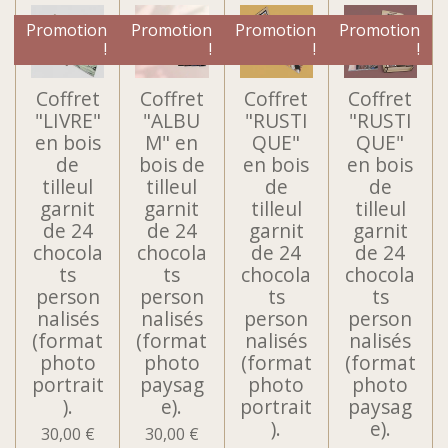
Promotion
Promotion
Promotion
Promotion
!
!
!
!
Coffret
Coffret
Coffret
Coffret
"LIVRE"
"ALBU
"RUSTI
"RUSTI
en bois
M" en
QUE"
QUE"
de
bois de
en bois
en bois
tilleul
tilleul
de
de
garnit
garnit
tilleul
tilleul
de 24
de 24
garnit
garnit
chocola
chocola
de 24
de 24
ts
ts
chocola
chocola
person
person
ts
ts
nalisés
nalisés
person
person
(format
(format
nalisés
nalisés
photo
photo
(format
(format
portrait
paysag
photo
photo
).
e).
portrait
paysag
).
e).
30,00 €
30,00 €