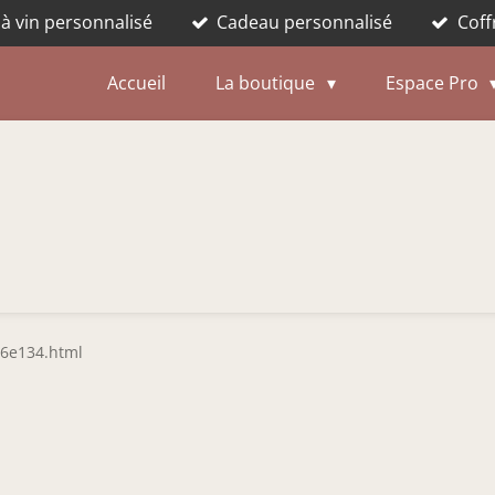
 à vin personnalisé
Cadeau personnalisé
Coff
Accueil
La boutique
Espace Pro
c6e134.html