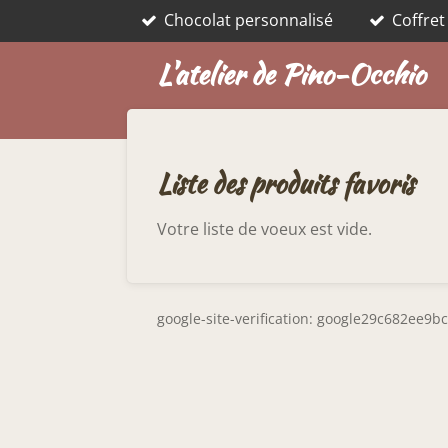
Chocolat personnalisé
Coffret
Passer
au
L'atelier de Pino-Occhio
contenu
principal
Liste des produits favoris
Votre liste de voeux est vide.
google-site-verification: google29c682ee9b