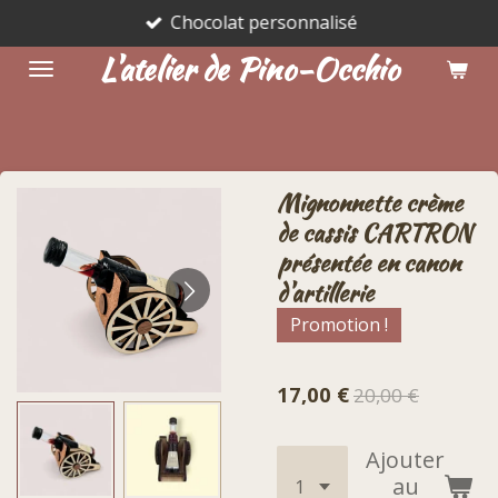
Chocolat personnalisé
Passer
au
L'atelier de Pino-Occhio
contenu
principal
Mignonnette crème
de cassis CARTRON
présentée en canon
d'artillerie
Promotion !
17,00 €
20,00 €
Ajouter
au