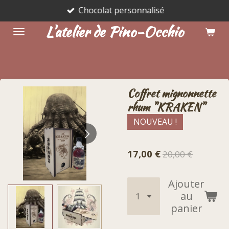
Chocolat personnalisé
Passer
au
L'atelier de Pino-Occhio
contenu
principal
Coffret mignonnette
rhum "KRAKEN"
NOUVEAU !
17,00 €
20,00 €
Ajouter
au
panier