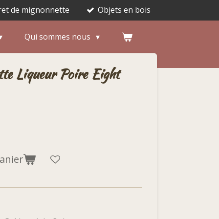
ret de mignonnette
Objets en bois
Qui sommes nous
te Liqueur Poire Eight
anier